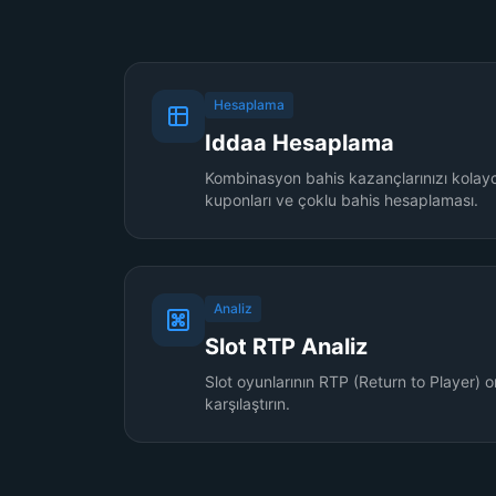
Hesaplama
Iddaa Hesaplama
Kombinasyon bahis kazançlarınızı kolay
kuponları ve çoklu bahis hesaplaması.
Analiz
Slot RTP Analiz
Slot oyunlarının RTP (Return to Player) or
karşılaştırın.