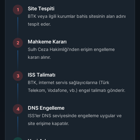
Site Tespiti
1
BTK veya ilgili kurumlar bahis sitesinin alan adını
tespit eder.
Mahkeme Kararı
2
Sulh Ceza Hakimliği'nden erişim engelleme
kararı alınır.
ISS Talimatı
3
BTK, internet servis sağlayıcılarına (Türk
Telekom, Vodafone, vb.) engel talimatı gönderir.
DNS Engelleme
4
ISS'ler DNS seviyesinde engelleme uygular ve
site erişime kapatılır.