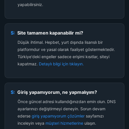
yapabilirsiniz.
S:
Site tamamen kapanabilir mi?
Düşük ihtimal. Hepbet, yurt dışında lisanslı bir
platformdur ve yasal olarak faaliyet göstermektedir.
Türkiye'deki engeller sadece erişimi kısıtlar, siteyi
kapatmaz.
Detaylı bilgi için tıklayın.
S:
Giriş yapamıyorum, ne yapmalıyım?
Önce güncel adresi kullandığınızdan emin olun. DNS
ayarlarınızı değiştirmeyi deneyin. Sorun devam
ederse
giriş yapamıyorum çözümler
sayfamızı
inceleyin veya
müşteri hizmetlerine
ulaşın.