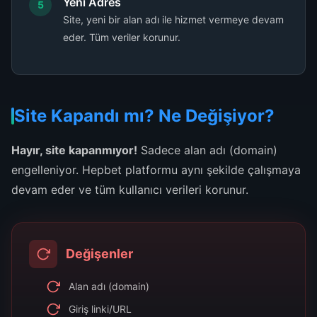
Yeni Adres
5
Site, yeni bir alan adı ile hizmet vermeye devam
eder. Tüm veriler korunur.
Site Kapandı mı? Ne Değişiyor?
Hayır, site kapanmıyor!
Sadece alan adı (domain)
engelleniyor. Hepbet platformu aynı şekilde çalışmaya
devam eder ve tüm kullanıcı verileri korunur.
Değişenler
Alan adı (domain)
Giriş linki/URL