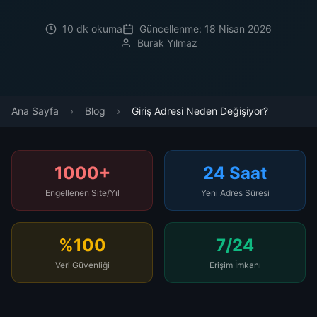
10 dk okuma
Güncellenme: 18 Nisan 2026
Burak Yılmaz
Ana Sayfa
›
Blog
›
Giriş Adresi Neden Değişiyor?
1000+
24 Saat
Engellenen Site/Yıl
Yeni Adres Süresi
%100
7/24
Veri Güvenliği
Erişim İmkanı