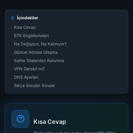
İçindekiler
Kısa Cevap
BTK Engellemeleri
Ne Değişiyor, Ne Kalmıyor?
Güncel Adrese Ulaşma
Sahte Sitelerden Korunma
VPN Gerekli mi?
DNS Ayarları
Sıkça Sorulan Sorular
Kısa Cevap