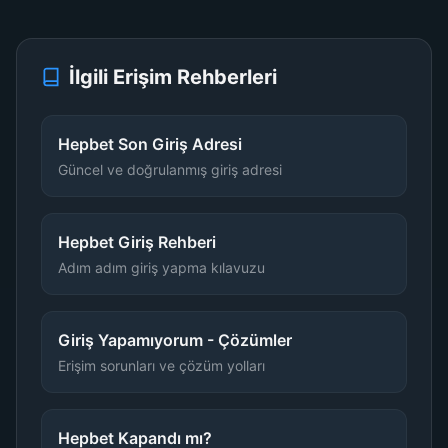
İlgili Erişim Rehberleri
Hepbet Son Giriş Adresi
Güncel ve doğrulanmış giriş adresi
Hepbet Giriş Rehberi
Adım adım giriş yapma kılavuzu
Giriş Yapamıyorum - Çözümler
Erişim sorunları ve çözüm yolları
Hepbet Kapandı mı?