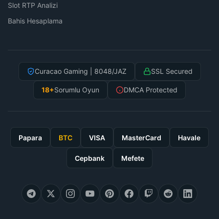
Slot RTP Analizi
Bahis Hesaplama
Curacao Gaming | 8048/JAZ
SSL Secured
18+
Sorumlu Oyun
DMCA Protected
Papara
BTC
VISA
MasterCard
Havale
Cepbank
Mefete