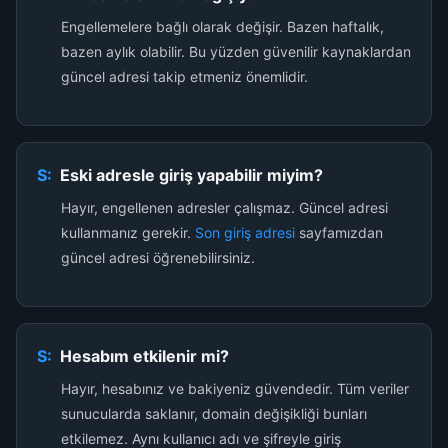
Engellemelere bağlı olarak değişir. Bazen haftalık,
bazen aylık olabilir. Bu yüzden güvenilir kaynaklardan
güncel adresi takip etmeniz önemlidir.
S:
Eski adresle giriş yapabilir miyim?
Hayır, engellenen adresler çalışmaz. Güncel adresi
kullanmanız gerekir.
Son giriş adresi
sayfamızdan
güncel adresi öğrenebilirsiniz.
S:
Hesabım etkilenir mi?
Hayır, hesabınız ve bakiyeniz güvendedir. Tüm veriler
sunucularda saklanır, domain değişikliği bunları
etkilemez. Aynı kullanıcı adı ve şifreyle giriş