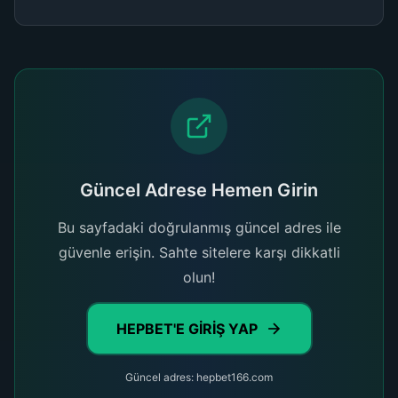
Güncel Adrese Hemen Girin
Bu sayfadaki doğrulanmış güncel adres ile
güvenle erişin. Sahte sitelere karşı dikkatli
olun!
HEPBET'E GİRİŞ YAP
Güncel adres: hepbet166.com