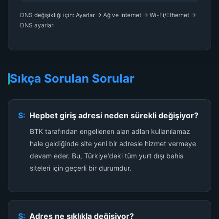
DNS değişikliği için: Ayarlar → Ağ ve İnternet → Wi-Fi/Ethernet →
DNS ayarları
Sıkça Sorulan Sorular
S:
Hepbet giriş adresi neden sürekli değişiyor?
BTK tarafından engellenen alan adları kullanılamaz
hale geldiğinde site yeni bir adresle hizmet vermeye
devam eder. Bu, Türkiye'deki tüm yurt dışı bahis
siteleri için geçerli bir durumdur.
S:
Adres ne sıklıkla değişiyor?